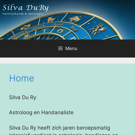
Ga
naar
de
inhoud
Menu
Home
Silva Du Ry
Astroloog en Handanaliste
Silva Du Ry heeft zich jaren beroepsmatig