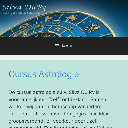
Ga
naar
de
inhoud
Menu
Cursus Astrologie
De cursus astrologie o.l.v. Silva Du Ry is
voornamelijk een “zelf” ontdekking. Samen
werken wij aan de horoscoop van iedere
deelnemer. Lessen worden gegeven in klein
groepsverband, bij voorkeur door uzelf
samengesteld. Een introductie- of snuffel les