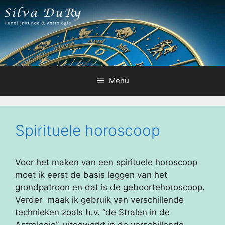
Ga
naar
de
inhoud
Menu
Spirituele horoscoop
Voor het maken van een spirituele horoscoop
moet ik eerst de basis leggen van het
grondpatroon en dat is de geboortehoroscoop.
Verder maak ik gebruik van verschillende
technieken zoals b.v. “de Stralen in de
Astrologie”, uitgewerkt in de verschillende