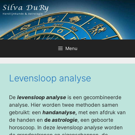
Ga
naar
de
inhoud
Menu
Levensloop analyse
De
levensloop analyse
is een gecombineerde
analyse. Hier worden twee methoden samen
gebruikt: een
handanalyse
,
met een afdruk van
de handen en
de
astrologie
, een geboorte
horoscoop. In deze
levensloop analyse
worden
de grondpatronen en eigenschappen, de